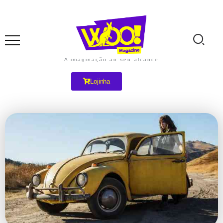
A imaginação ao seu alcance
Lojinha