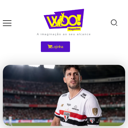
A imaginação ao seu alcance
Lojinha