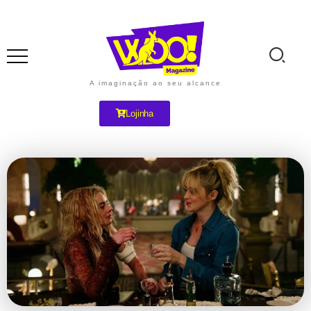
A imaginação ao seu alcance
Lojinha