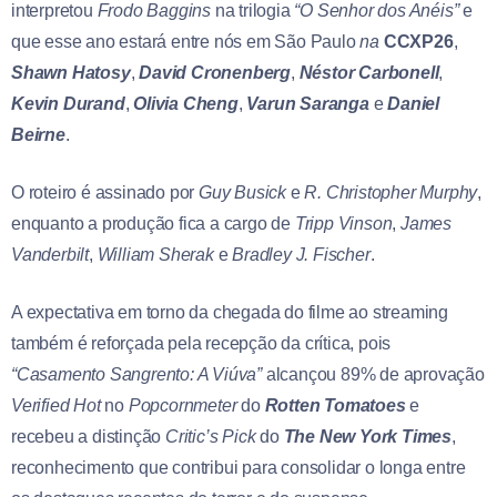
interpretou
Frodo Baggins
na trilogia
“O Senhor dos Anéis”
e
que esse
ano estará entre nós em São Paulo
na
CCXP26
,
Shawn Hatosy
,
David Cronenberg
,
Néstor Carbonell
,
Kevin Durand
,
Olivia Cheng
,
Varun Saranga
e
Daniel
Beirne
.
O roteiro é assinado por
Guy Busick
e
R. Christopher Murphy
,
enquanto a produção fica a cargo de
Tripp Vinson
,
James
Vanderbilt
,
William Sherak
e
Bradley J. Fischer
.
A expectativa em torno da chegada do filme ao streaming
também é reforçada pela recepção da crítica, pois
“Casamento Sangrento: A Viúva”
alcançou 89% de aprovação
Verified Hot
no
Popcornmeter
do
Rotten Tomatoes
e
recebeu a distinção
Critic’s Pick
do
The New York Times
,
reconhecimento que contribui para consolidar o longa entre