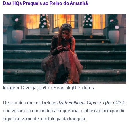
Das HQs Prequels ao Reino do Amanhã
Imagem: Divulgação/Fox Searchlight Pictures
De acordo com os diretores
Matt Bettinelli-Olpin
e
Tyler Gillett
,
que voltam ao comando da sequência, o objetivo foi expandir
significativamente a mitologia da franquia.