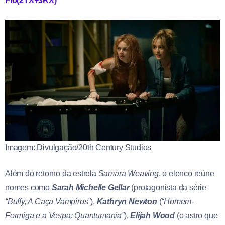
Fio(2TX+3RX)
Imagem: Divulgação/20th Century Studios
Além do retorno da estrela
Samara Weaving
, o elenco reúne
nomes como
Sarah Michelle Gellar
(protagonista da série
“Buffy, A Caça Vampiros”
),
Kathryn Newton
(
“Homem-
Formiga e a Vespa: Quantumania”
),
Elijah Wood
(o astro que