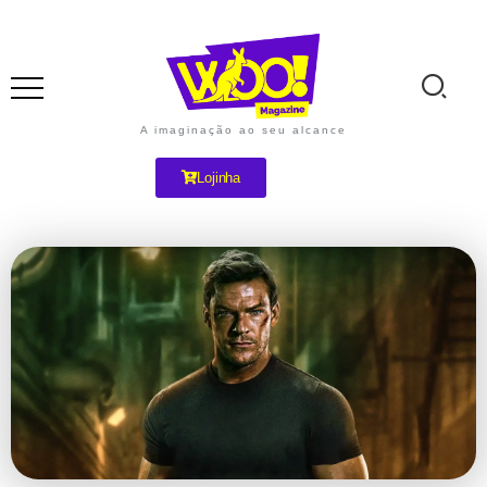
A imaginação ao seu alcance
Lojinha