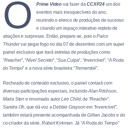
O
Prime Video
vai fazer da
CCXP24
um dos
eventos mais inesquecíveis do ano,
reunindo o elenco de produções de sucesso
e criando um espaço interativo repleto de
atrações e surpresas. Então, prepare-se, pois o
Palco
Thunder
vai pegar fogo no dia 07 de dezembro com um super
painel exclusivo que trará estrelas de produções como
“
Reacher”
, “
Nível Secreto
“, “
Sua Culpa
“, “
Invencível
“, “
A Roda
do Tempo
” e a nova série brasileira “
Tremembé
“.
Recheado de conteúdo exclusivo, o painel contará com
diversas participações especiais, incluindo
Alan Ritchson
,
Maria Sten
e renomado autor
Lee Child
, de
“Reacher”
.
Sandra Oh
, que dá voz a
Debbie Grayson
em
“Invencível”
,
também estará presente acompanhada de
Gillian Jacobs
e do
co-criador da série,
Robert Kirkman
. Já
“A Roda do Tempo”