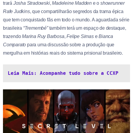
trará
Josha Stradowski
,
Madeleine Madden
e o
showrunner
Rafe Judkins
, que compartilharão segredos da trama épica
que tem conquistado fãs em todo o mundo. A aguardada série
brasileira
“Tremembé”
também terá um espaço de destaque,
trazendo
Marina Ruy Barbosa
,
Felipe Simas
e
Bianca
Comparato
para uma discussão sobre a produção que
mergulha em histórias reais do sistema prisional brasileiro.
Leia Mais: Acompanhe tudo sobre a CCXP