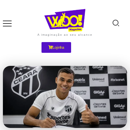
A imaginação ao seu alcance
Lojinha