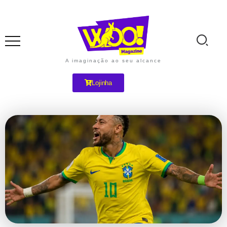
A imaginação ao seu alcance
Lojinha