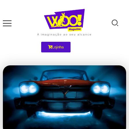
A imaginação ao seu alcance
Lojinha