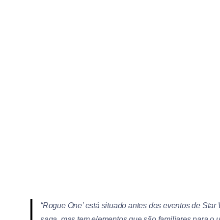
“Rogue One’ está situado antes dos eventos de Star
saga, mas tem elementos que são familiares para o u