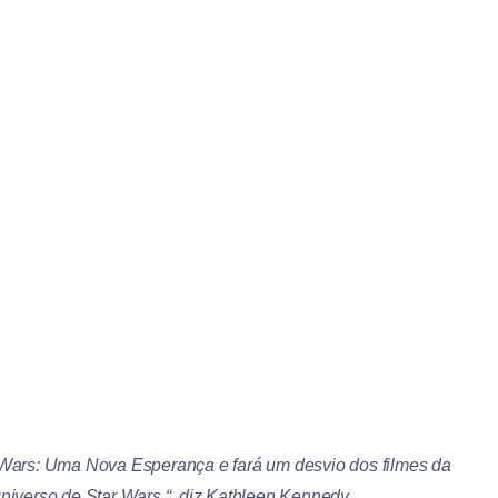
 Wars: Uma Nova Esperança e fará um desvio dos filmes da
niverso de Star Wars “, diz Kathleen Kennedy.