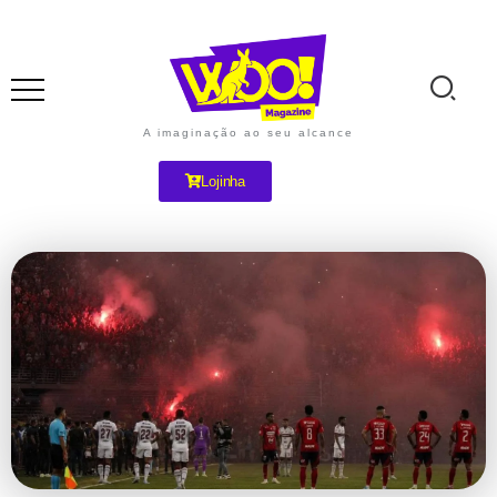
A imaginação ao seu alcance
Lojinha