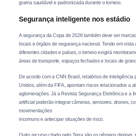
grama saudável e padronizada durante o torneio.
Segurança inteligente nos estádio
A segurança da Copa de 2026 também deve ser marcada 
locais e órgãos de segurança nacional. Tendo em vista 
diferentes cidades e países, o torneio exigirá monito
áreas de transporte, espaços fechados e locais de gran
De acordo com a CNN Brasil, relatórios de inteligência
Unidos, além da FIFA, apontam riscos relacionados a ata
aglomerações. Já a Revista Segurança Eletrônica e a I
artificial poderão integrar câmeras, sensores, drones, co
movimentações
incomuns e antecipar situações de risco.
Outro recurso citado pelo Terra são os gêmeos digitais