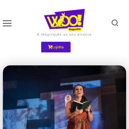
A imaginação ao seu alcance
Lojinha