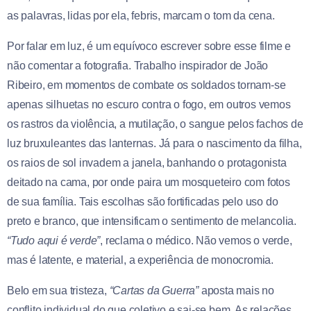
as palavras, lidas por ela, febris, marcam o tom da cena.
Por falar em luz, é um equívoco escrever sobre esse filme e
não comentar a fotografia. Trabalho inspirador de João
Ribeiro, em momentos de combate os soldados tornam-se
apenas silhuetas no escuro contra o fogo, em outros vemos
os rastros da violência, a mutilação, o sangue pelos fachos de
luz bruxuleantes das lanternas. Já para o nascimento da filha,
os raios de sol invadem a janela, banhando o protagonista
deitado na cama, por onde paira um mosqueteiro com fotos
de sua família. Tais escolhas são fortificadas pelo uso do
preto e branco, que intensificam o sentimento de melancolia.
“Tudo aqui é verde”
, reclama o médico. Não vemos o verde,
mas é latente, e material, a experiência de monocromia.
Belo em sua tristeza,
“Cartas da Guerra”
aposta mais no
conflito individual do que coletivo e sai-se bem. As relações