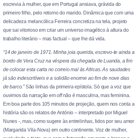
escrevia à mulher, que em Portugal ansiava, grávida do
primeiro filho, pelo retorno do marido. Dinâmica que com uma
delicadeza melancólica Ferreira concretiza na tela, projeto
que sai vitorioso em criar um universo imagético à altura do
trabalho literário – mas factual – que lhe dá vida.
“14 de janeiro de 1971. Minha joia querida, escrevo-te ainda a
bordo de Vera Cruz na véspera da chegada de Luanda, a fim
de colocar esta carta no correio mal às Africas. As saudades
já são indescritíveis e a solidão enorme ao fim de nove dias
de barco.”
São linhas da primeira epístola. Só que a voz que
ouvimos da narração em
off
não é masculina, mas feminina.
Em boa parte dos 105 minutos de projeção, quem nos conta a
história são os relatos de António – interpretado por Miguel
Nunes -, mas, como sugere às entrelinhas, lidos por seu amor
(Margarida Vila-Nova) em outro continente. Voz de mulher,