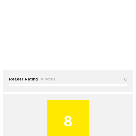
Reader Rating
0 Votes
0
8