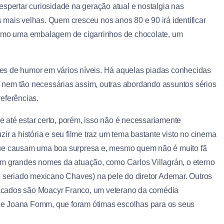
despertar curiosidade na geração atual e nostalgia nas
 mais velhas. Quem cresceu nos anos 80 e 90 irá identificar
 como uma embalagem de cigarrinhos de chocolate, um
doses de humor em vários níveis. Há aquelas piadas conhecidas
as nem tão necessárias assim, outras abordando assuntos sérios
eferências.
 até estar certo, porém, isso não é necessariamente
ir a história e seu filme traz um tema bastante visto no cinema
que causam uma boa surpresa e, mesmo quem não é muito fã
om grandes nomes da atuação, como Carlos Villagrán, o eterno
seriado mexicano Chaves) na pele do diretor Ademar. Outros
acados são Moacyr Franco, um veterano da comédia
a) e Joana Fomm, que foram ótimas escolhas para os seus