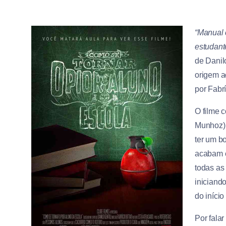
“Manual 
estudant
de Danilo
origem ao
por Fabrí
O filme 
Munhoz),
ter um b
acabam 
todas as 
iniciand
do início
Por fala