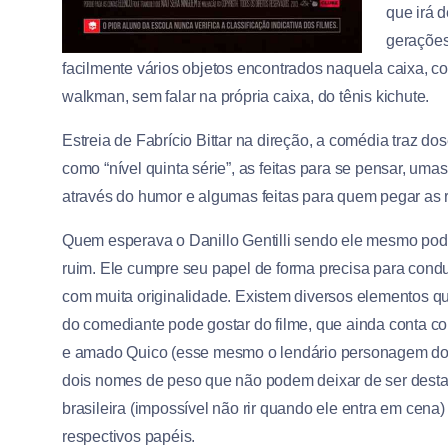
que irá 
gerações
facilmente vários objetos encontrados naquela caixa,
walkman, sem falar na própria caixa, do tênis kichute.
Estreia de Fabrício Bittar na direção, a comédia traz 
como “nível quinta série”, as feitas para se pensar, um
através do humor e algumas feitas para quem pegar as r
Quem esperava o Danillo Gentilli sendo ele mesmo pode
ruim. Ele cumpre seu papel de forma precisa para conduz
com muita originalidade. Existem diversos elementos 
do comediante pode gostar do filme, que ainda conta c
e amado Quico (esse mesmo o lendário personagem do 
dois nomes de peso que não podem deixar de ser dest
brasileira (impossível não rir quando ele entra em cen
respectivos papéis.