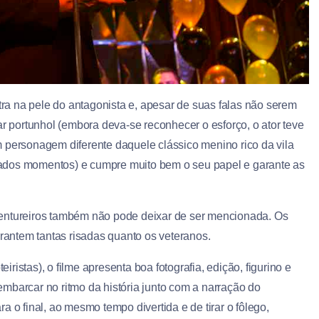
ntra na pele do antagonista e, apesar de suas falas não serem
ar portunhol (embora deva-se reconhecer o esforço, o ator teve
 personagem diferente daquele clássico menino rico da vila
ados momentos) e cumpre muito bem o seu papel e garante as
ventureiros também não pode deixar de ser mencionada. Os
antem tantas risadas quanto os veteranos.
istas), o filme apresenta boa fotografia, edição, figurino e
mbarcar no ritmo da história junto com a narração do
 o final, ao mesmo tempo divertida e de tirar o fôlego,