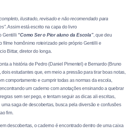
completo, ilustrado, revisado e não recomendado para
es”
. Assim está escrito na capa do livro
 Gentilli
“Como Ser o Pior aluno da Escola”
, que deu
 filme homônimo roteirizado pelo próprio Gentilli e
cio Bittar, diretor do longa.
conta a história de Pedro (Daniel Pimentel) e Bernardo (Bruno
 dois estudantes que, em meio a pressão para tirar boas notas,
om comportamento e cumprir todas as normas da escola,
encontrando um caderno com anotações ensinando a quebrar
regras sem ser pego, e tentam seguir as dicas ali escritas,
o uma saga de descobertas, busca pela diversão e confusões
 ao fim.
r em descobertas, o caderno é encontrado dentro de uma caixa