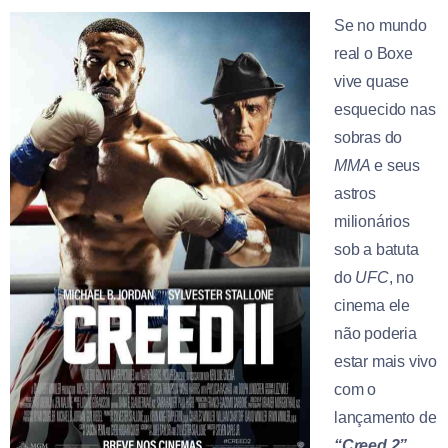
Se no mundo
real o Boxe
vive quase
esquecido nas
sobras do
MMA
e seus
astros
milionários
sob a batuta
do
UFC
, no
cinema ele
não poderia
estar mais vivo
com o
lançamento de
“Creed 2”
,