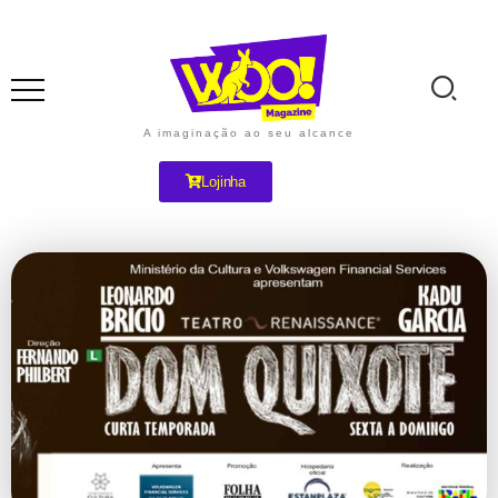
A imaginação ao seu alcance
Lojinha