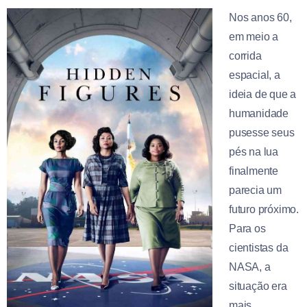
Nos anos 60,
em meio a
corrida
espacial, a
ideia de que a
humanidade
pusesse seus
pés na lua
finalmente
parecia um
futuro próximo.
Para os
cientistas da
NASA, a
situação era
mais