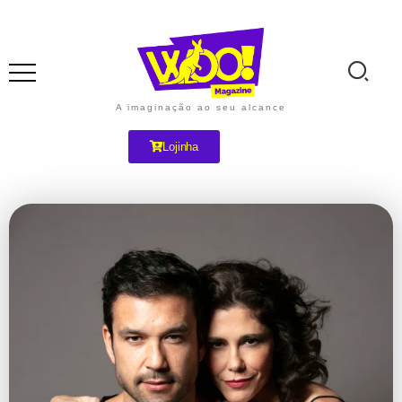
A imaginação ao seu alcance
Lojinha