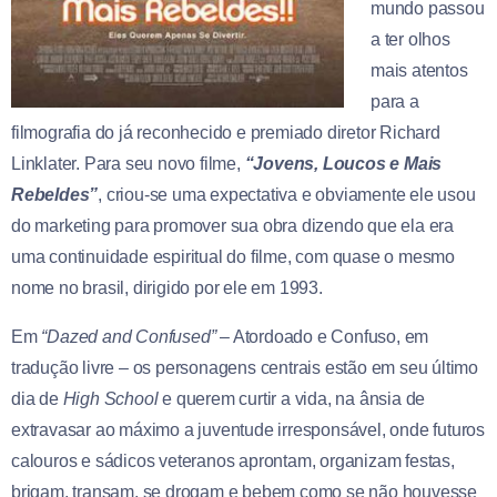
mundo passou
a ter olhos
mais atentos
para a
filmografia do já reconhecido e premiado diretor Richard
Linklater. Para seu novo filme,
“Jovens, Loucos e Mais
Rebeldes”
, criou-se uma expectativa e obviamente ele usou
do marketing para promover sua obra dizendo que ela era
uma continuidade espiritual do filme, com quase o mesmo
nome no brasil, dirigido por ele em 1993.
Em
“Dazed and Confused”
– Atordoado e Confuso, em
tradução livre – os personagens centrais estão em seu último
dia de
High School
e querem curtir a vida, na ânsia de
extravasar ao máximo a juventude irresponsável, onde futuros
calouros e sádicos veteranos aprontam, organizam festas,
brigam, transam, se drogam e bebem como se não houvesse