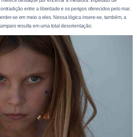
e merece destaque por encerrar a metáfora. Impedido de
ontradição entre a liberdade e os perigos oferecidos pelo mar.
 perder-se em meio a eles. Nessa lógica insere-se, também, a
 amparo resulta em uma total desorientação.