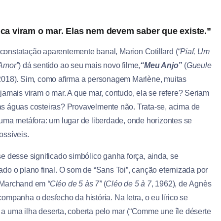
ca viram o mar. Elas nem devem saber que existe.”
onstatação aparentemente banal, Marion Cotillard (
“Piaf, Um
Amor”
) dá sentido ao seu mais novo filme,
“Meu Anjo”
(
Gueule
 2018). Sim, como afirma a personagem Marlène, muitas
 jamais viram o mar. A que mar, contudo, ela se refere? Seriam
s águas costeiras? Provavelmente não. Trata-se, acima de
 uma metáfora: um lugar de liberdade, onde horizontes se
ossíveis.
se desse significado simbólico ganha força, ainda, se
ado o plano final. O som de “Sans Toi”, canção eternizada por
 Marchand em
“Cléo de 5 às 7”
(
Cléo de 5 à 7
, 1962), de Agnès
ompanha o desfecho da história. Na letra, o eu lírico se
a uma ilha deserta, coberta pelo mar (“Comme une île déserte