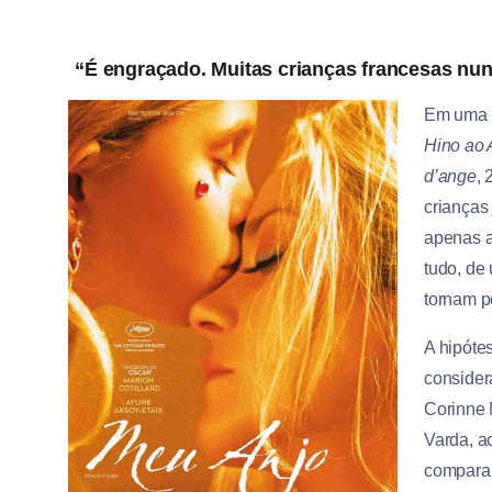
“É engraçado. Muitas crianças francesas nun
Em uma c
Hino ao 
d’ange
,
crianças
apenas a
tudo, de
tornam p
A hipóte
consider
Corinne
Varda, ac
compara 