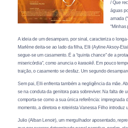
/ Que rec
águas po
amada (“
“Minhas 
A ideia de um desamparo, por sinal, caracteriza o long
Marlène deita-se ao lado da filha, Elli (Ayline Aksoy-E
segue-se um casamento. É a “quinta chance” de a protag
misericórdia”, como anuncia o
karaokê
. Em pouco tempo,
traição, o casamento se desfaz. Um segundo desamparo,
Sem pai, Elli enfrenta também a negligência da mãe. A
se na conduta da genitora para sobreviver. Na falta de 
comporta-se como a sua única referência: impregnada 
momento, a diretora e roteirista Vanessa Filho introdu
Julio (Alban Lenoir), um mergulhador aposentado, repre