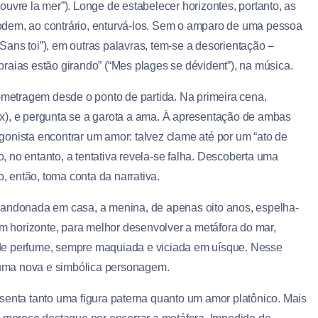
ouvre la mer”). Longe de estabelecer horizontes, portanto, as
dem, ao contrário, enturvá-los. Sem o amparo de uma pessoa
Sans toi”), em outras palavras, tem-se a desorientação –
praias estão girando” (“Mes plages se dévident”), na música.
a-metragem desde o ponto de partida. Na primeira cena,
taix), e pergunta se a garota a ama. À apresentação de ambas
onista encontrar um amor: talvez clame até por um “ato de
 no entanto, a tentativa revela-se falha. Descoberta uma
 então, toma conta da narrativa.
bandonada em casa, a menina, de apenas oito anos, espelha-
um horizonte, para melhor desenvolver a metáfora do mar,
de perfume, sempre maquiada e viciada em uísque. Nesse
z uma nova e simbólica personagem.
senta tanto uma figura paterna quanto um amor platônico. Mais