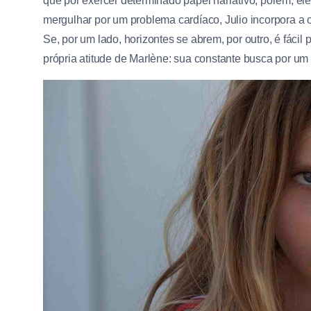
que por exercer determinado papel narrativo, porém, el
mergulhar por um problema cardíaco, Julio incorpora a c
Se, por um lado, horizontes se abrem, por outro, é fácil
própria atitude de Marlène: sua constante busca por um