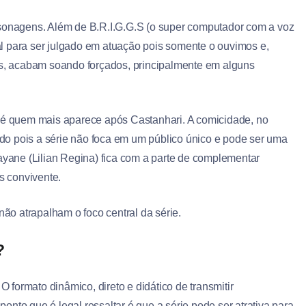
rsonagens. Além de B.R.I.G.G.S (o super computador com a voz
l para ser julgado em atuação pois somente o ouvimos e,
ais, acabam soando forçados, principalmente em alguns
e é quem mais aparece após Castanhari. A comicidade, no
vado pois a série não foca em um público único e pode ser uma
hayane (Lilian Regina) fica com a parte de complementar
s convivente.
o atrapalham o foco central da série.
?
O formato dinâmico, direto e didático de transmitir
 ponto que é legal ressaltar é que a série pode ser atrativa para