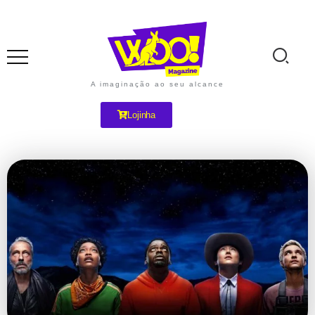
A imaginação ao seu alcance
Lojinha