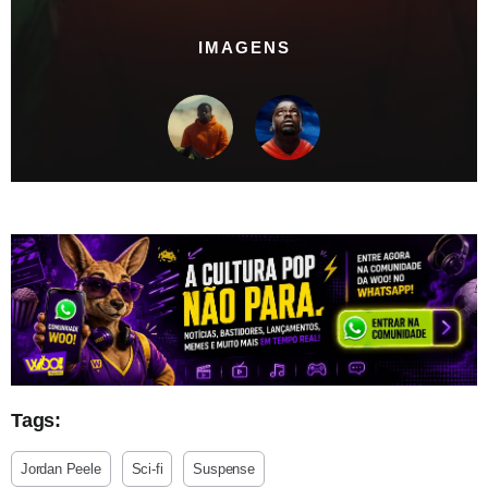
IMAGENS
Tags:
Jordan Peele
Sci-fi
Suspense