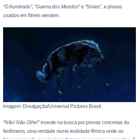
“O Iluminado”
,
“Guerra dos Mundos”
e
“Sinais”
, e planos
usados em filmes western.
Imagem: Divulgação/Universal Pictures Brasil
“Não! Não Olhe!”
investe na busca por provas concretas do
fenômeno, uma verdade numa realidade fílmica onde as