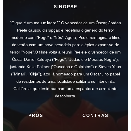
SINOPSE
"O que é um mau milagre?" O vencedor de um Óscar, Jordan
Peele causou disrupção e redefiniu o género do terror
moderno com "Foge" e "Nós". Agora, Peele reimagina o filme
de verão com um novo pesadelo pop: o épico expansivo de
terror "Nope".O filme volta a reunir Peele e o vencedor de um
Óscar Daniel Kaluuya ("Foge", "Judas e o Messias Negro"),
juntando Keke Palmer ("Ousadas e Golpistas") e Steven Yeun
("Minari", "Okja"), ator já nomeado para um Óscar , no papel
de residentes de uma localidade solitária no interior da
Califórnia, que testemunham uma espantosa e arrepiante
descoberta.
PRÓS
CONTRAS