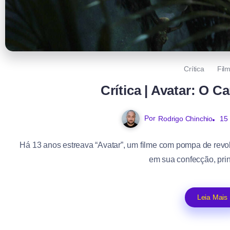
Crítica
Fil
Crítica | Avatar: O 
Por
Rodrigo Chinchio
15
Há 13 anos estreava “Avatar”, um filme com pompa de revol
em sua confecção, prin
Leia Mais