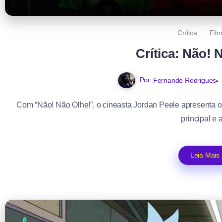
Crítica
Fil
Crítica: Não! 
Por
Fernando Rodrigues
Com “Não! Não Olhe!”, o cineasta Jordan Peele apresenta o 
principal e a
Leia Mais