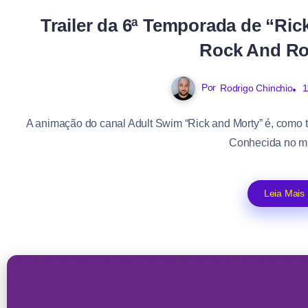
Trailer da 6ª Temporada de “Rick
Rock And Rol
Por
Rodrigo Chinchio
1
A animação do canal Adult Swim “Rick and Morty” é, como 
Conhecida no mu
Leia Mais