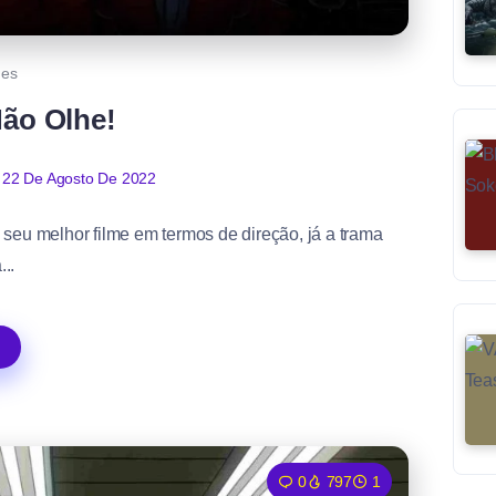
mes
Não Olhe!
22 De Agosto De 2022
seu melhor filme em termos de direção, já a trama
...
0
797
1