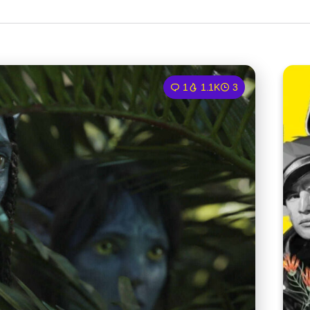
1
1.1K
3