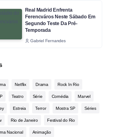
Real Madrid Enfrenta
Ferencváros Neste Sábado Em
Segundo Teste Da Pré-
Temporada
Gabriel Fernandes
s
ema
Netflix
Drama
Rock In Rio
P
Teatro
Série
Comédia
Marvel
ey
Estreia
Terror
Mostra SP
Séries
w
Rio de Janeiro
Festival do Rio
ma Nacional
Animação