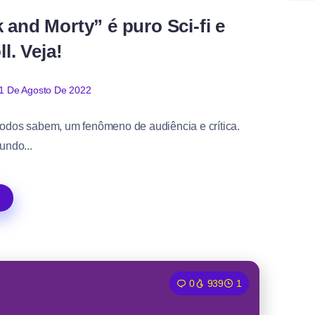
 and Morty” é puro Sci-fi e
l. Veja!
1 De Agosto De 2022
todos sabem, um fenômeno de audiência e crítica.
ndo...
0
939
1