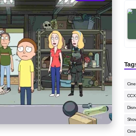
Tag
Cin
CCX
Disn
Sho
Cine