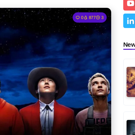
0
877
3
Ne