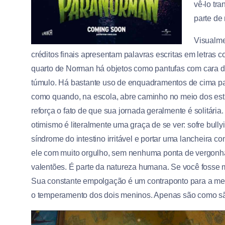
vê-lo tr
parte de
Visualme
créditos finais apresentam palavras escritas em letras
quarto de Norman há objetos como pantufas com cara 
túmulo. Há bastante uso de enquadramentos de cima par
como quando, na escola, abre caminho no meio dos estud
reforça o fato de que sua jornada geralmente é solitária
otimismo é literalmente uma graça de se ver: sofre bully
síndrome do intestino irritável e portar uma lancheira 
ele com muito orgulho, sem nenhuma ponta de vergonha,
valentões. É parte da natureza humana. Se você fosse 
Sua constante empolgação é um contraponto para a mela
o temperamento dos dois meninos. Apenas são como sã