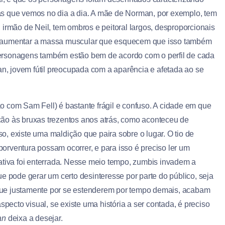
as que vemos no dia a dia. A mãe de Norman, por exemplo, tem
irmão de Neil, tem ombros e peitoral largos, desproporcionais
m aumentar a massa muscular que esquecem que isso também
s personagens também estão bem de acordo com o perfil de cada
, jovem fútil preocupada com a aparência e afetada ao se
ção com Sam Fell) é bastante frágil e confuso. A cidade em que
uição às bruxas trezentos anos atrás, como aconteceu de
, existe uma maldição que paira sobre o lugar. O tio de
rventura possam ocorrer, e para isso é preciso ler um
ativa foi enterrada. Nesse meio tempo, zumbis invadem a
e pode gerar um certo desinteresse por parte do público, seja
que justamente por se estenderem por tempo demais, acabam
specto visual, se existe uma história a ser contada, é preciso
an
deixa a desejar.