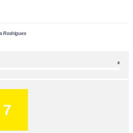
a Rodrigues
0
7