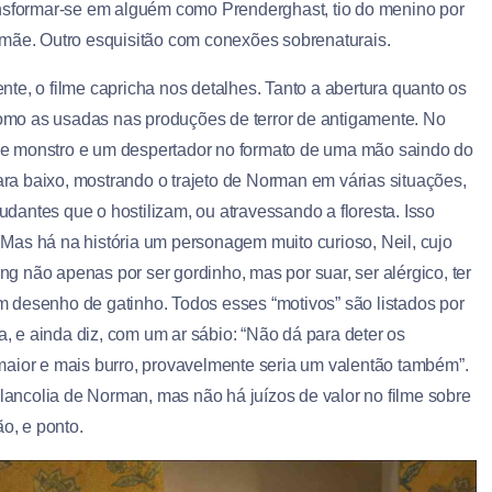
ansformar-se em alguém como Prenderghast, tio do menino por
 mãe. Outro esquisitão com conexões sobrenaturais.
nte, o filme capricha nos detalhes. Tanto a abertura quanto os
 como as usadas nas produções de terror de antigamente. No
de monstro e um despertador no formato de uma mão saindo do
a baixo, mostrando o trajeto de Norman em várias situações,
antes que o hostilizam, ou atravessando a floresta. Isso
. Mas há na história um personagem muito curioso, Neil, cujo
ing não apenas por ser gordinho, mas por suar, ser alérgico, ter
com desenho de gatinho. Todos esses “motivos” são listados por
 e ainda diz, com um ar sábio: “Não dá para deter os
maior e mais burro, provavelmente seria um valentão também”.
ncolia de Norman, mas não há juízos de valor no filme sobre
o, e ponto.