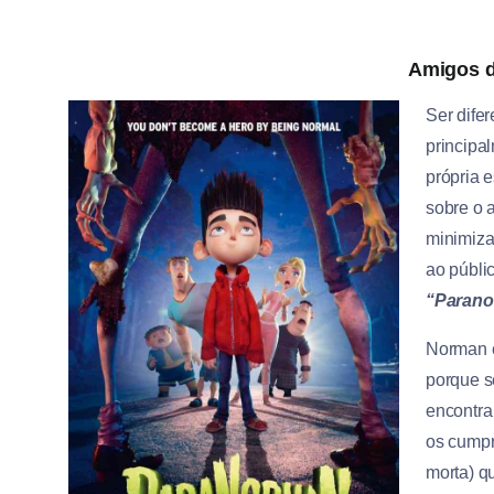
Amigos d
Ser dife
principa
própria 
sobre o a
minimiza
ao públi
“Paran
Norman é
porque s
encontra
os cumpr
morta) q