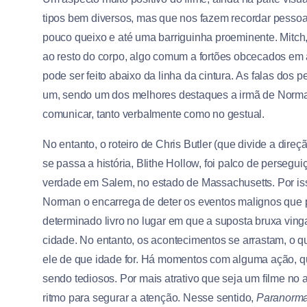
tipos bem diversos, mas que nos fazem recordar pesso
pouco queixo e até uma barriguinha proeminente. Mitch, 
ao resto do corpo, algo comum a fortões obcecados e
pode ser feito abaixo da linha da cintura. As falas do
um, sendo um dos melhores destaques a irmã de Norman
comunicar, tanto verbalmente como no gestual.
No entanto, o roteiro de Chris Butler (que divide a dire
se passa a história, Blithe Hollow, foi palco de perseg
verdade em Salem, no estado de Massachusetts. Por isso
Norman o encarrega de deter os eventos malignos que po
determinado livro no lugar em que a suposta bruxa ving
cidade. No entanto, os acontecimentos se arrastam, o qu
ele de que idade for. Há momentos com alguma ação, 
sendo tediosos. Por mais atrativo que seja um filme no a
ritmo para segurar a atenção. Nesse sentido,
Paranorm