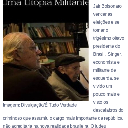
Jair Bolsonaro
vencer as
eleições e se
tornar o
trigésimo oitavo
presidente do
Brasil. Singer,
economista e
militante de
esquerda, se
vivido um
pouco mais e
visto os
Imagem: Divulgação/É Tudo Verdade
descalabros do
criminoso que assumiu o cargo mais importante da república,
não acreditaria na nova realidade brasileira. O judeu