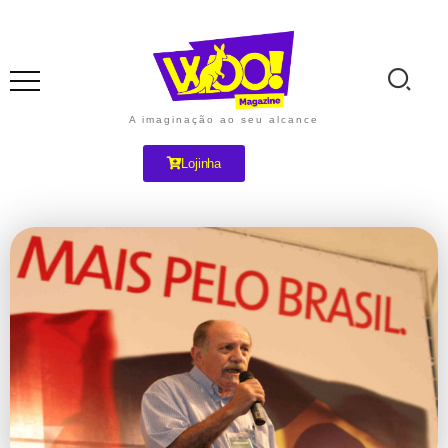
A imaginação ao seu alcance
Lojinha