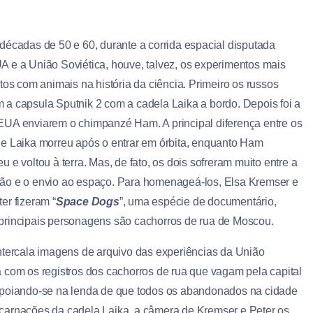
 décadas de 50 e 60, durante a corrida espacial disputada
A e a União Soviética, houve, talvez, os experimentos mais
itos com animais na história da ciência. Primeiro os russos
 a capsula Sputnik 2 com a cadela Laika a bordo. Depois foi a
EUA enviarem o chimpanzé Ham. A principal diferença entre os
ue Laika morreu após o entrar em órbita, enquanto Ham
u e voltou à terra. Mas, de fato, os dois sofreram muito entre a
ão e o envio ao espaço. Para homenageá-los, Elsa Kremser e
er fizeram “
Space Dogs
”, uma espécie de documentário,
principais personagens são cachorros de rua de Moscou.
intercala imagens de arquivo das experiências da União
a com os registros dos cachorros de rua que vagam pela capital
poiando-se na lenda de que todos os abandonados na cidade
carnações da cadela Laika, a câmera de Kremser e Peter os