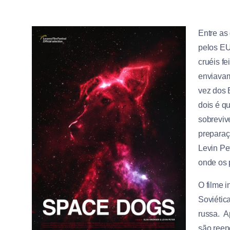
Entre as
pelos EU
cruéis fe
enviavam
vez dos 
dois é q
sobrevive
preparaç
Levin Pet
onde os 
O filme 
Soviétic
russa. A
são reen