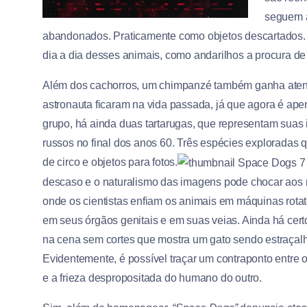
seguem à
abandonados. Praticamente como objetos descartados. C
dia a dia desses animais, como andarilhos a procura d
Além dos cachorros, um chimpanzé também ganha aten
astronauta ficaram na vida passada, já que agora é ape
grupo, há ainda duas tartarugas, que representam suas
russos no final dos anos 60. Três espécies exploradas 
de circo e objetos para fotos.
descaso e o naturalismo das imagens pode chocar aos 
onde os cientistas enfiam os animais em máquinas rota
em seus órgãos genitais e em suas veias. Ainda há ce
na cena sem cortes que mostra um gato sendo estraçalh
Evidentemente, é possível traçar um contraponto entre o
e a frieza despropositada do humano do outro.