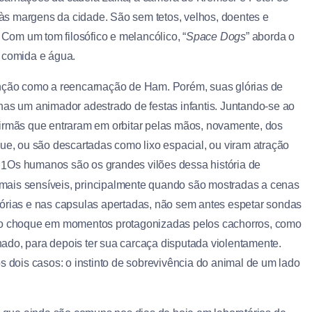
s margens da cidade. São sem tetos, velhos, doentes e
om um tom filosófico e melancólico, “
Space Dogs
” aborda o
e comida e água.
ção como a reencarnação de Ham. Porém, suas glórias de
nas um animador adestrado de festas infantis. Juntando-se ao
 irmãs que entraram em orbitar pelas mãos, novamente, dos
que, ou são descartadas como lixo espacial, ou viram atração
Os humanos são os grandes vilões dessa história de
mais sensíveis, principalmente quando são mostradas a cenas
tórias e nas capsulas apertadas, não sem antes espetar sondas
rto choque em momentos protagonizadas pelos cachorros, como
ado, para depois ter sua carcaça disputada violentamente.
s dois casos: o instinto de sobrevivência do animal de um lado