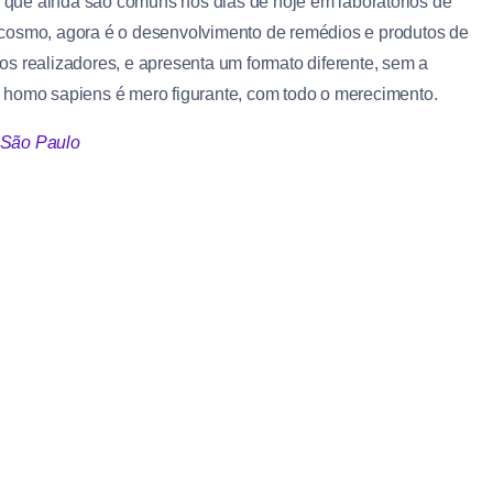
 que ainda são comuns nos dias de hoje em laboratórios de
 cosmo, agora é o desenvolvimento de remédios e produtos de
s realizadores, e apresenta um formato diferente, sem a
 homo sapiens é mero figurante, com todo o merecimento.
 São Paulo