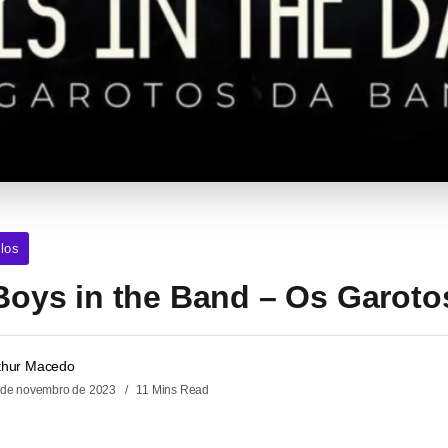
los
e Boys in the Band – Os Garot
thur Macedo
 de novembro de 2023
11 Mins Read