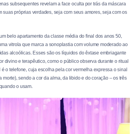
nas subsequentes revelam a face oculta por trás da máscara
 suas próprias verdades, seja com seus amores, seja com os
i um belo apartamento da classe média do final dos anos 50,
 uma vitrola que marca a sonoplastia com volume moderado ao
das alcoólicas. Esses são os líquidos do êxtase embriagante
r divino e terapêutico, como o público observa durante o ritual
 é o telefone, cuja escolha pela cor vermelha expressa o sinal
 a morte), sendo a cor da alma, da libido e do coração – os três
 quando o usam.