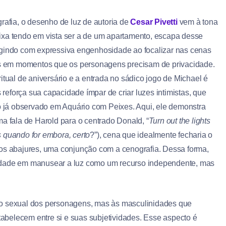
fia, o desenho de luz de autoria de
Cesar Pivetti
vem à tona
r fixa tendo em vista ser a de um apartamento, escapa desse
rgindo com expressiva engenhosidade ao focalizar nas cenas
tes em momentos que os personagens precisam de privacidade.
itual de aniversário e a entrada no sádico jogo de Michael é
eforça sua capacidade ímpar de criar luzes intimistas, que
já observado em Aquário com Peixes. Aqui, ele demonstra
a fala de Harold para o centrado Donald, “
Turn out the lights
 quando for embora, certo
?”), cena que idealmente fecharia o
dos abajures, uma conjunção com a cenografia. Dessa forma,
lidade em manusear a luz como um recurso independente, mas
ão sexual dos personagens, mas às masculinidades que
belecem entre si e suas subjetividades. Esse aspecto é