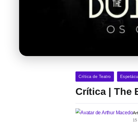
Crítica de Teatro
Espetácu
Crítica | Th
Ar
15