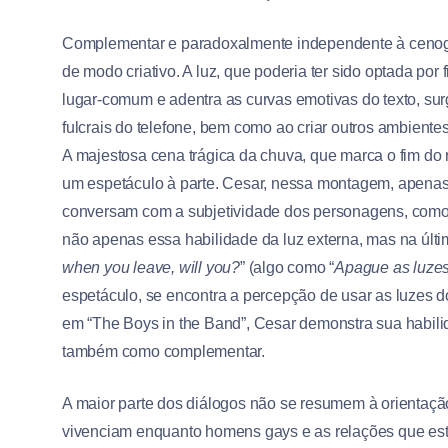
Complementar e paradoxalmente independente à cenogra
de modo criativo. A luz, que poderia ter sido optada po
lugar-comum e adentra as curvas emotivas do texto, su
fulcrais do telefone, bem como ao criar outros ambien
A majestosa cena trágica da chuva, que marca o fim do r
um espetáculo à parte. Cesar, nessa montagem, apenas r
conversam com a subjetividade dos personagens, como 
não apenas essa habilidade da luz externa, mas na últim
when you leave, will you?
” (algo como “
Apague as luzes
espetáculo, se encontra a percepção de usar as luzes 
em “The Boys in the Band”, Cesar demonstra sua habi
também como complementar.
A maior parte dos diálogos não se resumem à orientaç
vivenciam enquanto homens gays e as relações que esta