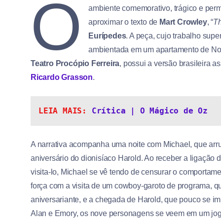
O
ambiente comemorativo, trágico e perm
aproximar o texto de
Mart Crowley
, “
Th
Eurípedes
. A peça, cujo trabalho sup
ambientada em um apartamento de Nova
Teatro Procópio Ferreira
, possui a versão brasileira 
Ricardo Grasson
.
LEIA MAIS: 
Crítica | O Mágico de Oz
A narrativa acompanha uma noite com Michael, que arr
aniversário do dionisíaco Harold. Ao receber a ligação 
visita-lo, Michael se vê tendo de censurar o comportam
força com a visita de um cowboy-garoto de programa, q
aniversariante, e a chegada de Harold, que pouco se im
Alan e Emory, os nove personagens se veem em um jogo