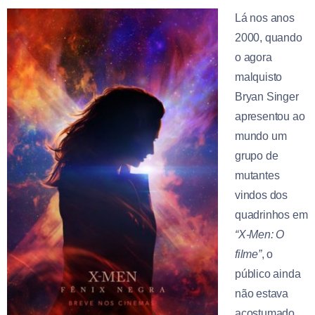
Lá nos anos
2000, quando
o agora
malquisto
Bryan Singer
apresentou ao
mundo um
grupo de
mutantes
vindos dos
quadrinhos em
“X-Men: O
filme”
, o
público ainda
não estava
acostumado