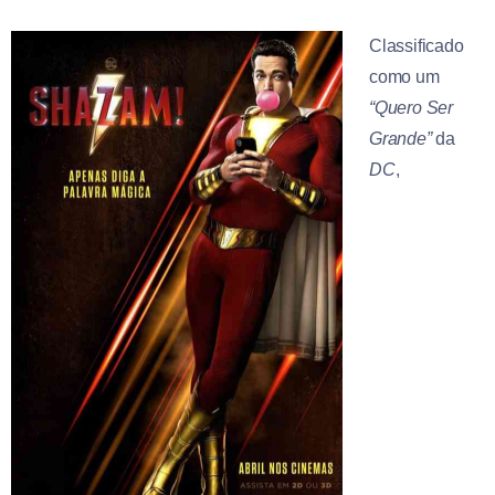
Classificado
como um
“Quero Ser
Grande”
da
DC
,