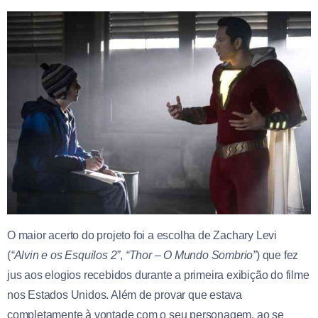
O maior acerto do projeto foi a escolha de Zachary Levi
(
“Alvin e os Esquilos 2”
,
“Thor – O Mundo Sombrio”
) que fez
jus aos elogios recebidos durante a primeira exibição do filme
nos Estados Unidos. Além de provar que estava
completamente à vontade com o seu personagem, ao se