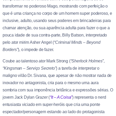
transformar no poderoso Mago, mostrando com perfeição o
que é uma criança no corpo de um homem super poderoso, e
inclusive, adulto, usando seus poderes em brincadeiras para
chamar atenção, ou sua aparência adulta para fazer o que a
pouca idade de sua contra-parte, Billy Batson, interpretado
pelo ator mirim Asher Angel (
“Criminal Minds – Beyond
Borders”
), o impede de fazer.
Coube ao talentoso ator Mark Strong (
“Sherlock Holmes”
,
“Kingsman – Serviço Secreto”
) a tarefa de interpretar o
maligno vilão Dr. Sivana, que apesar de não mostrar nada de
inovador no antagonista, cria para o mesmo uma aura
sombria com sua imponência britânica e expressões sérias. O
jovem Jack Dylan Grazer (
“It – A Coisa”
) representa o nerd
entusiasta viciado em super-heróis que cria uma ponte
espectador/personagem estando ao lado do protagonista