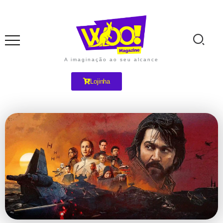
A imaginação ao seu alcance
Lojinha