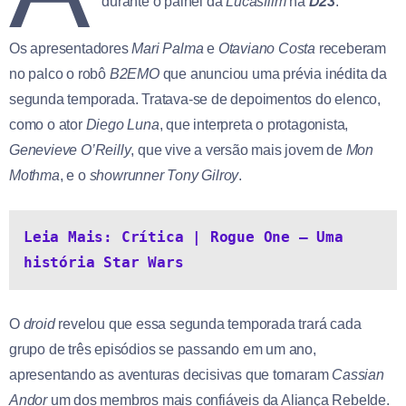
durante o painel da
Lucasfilm
na
D23
.
Os apresentadores
Mari Palma
e
Otaviano Costa
receberam
no palco o robô
B2EMO
que anunciou uma prévia inédita da
segunda temporada. Tratava-se de depoimentos do elenco,
como o ator
Diego Luna
, que interpreta o protagonista,
Genevieve O’Reilly
, que vive a versão mais jovem de
Mon
Mothma
, e o
showrunner
Tony Gilroy
.
Leia Mais: Crítica | Rogue One – Uma 
história Star Wars
O
droid
revelou que essa segunda temporada trará cada
grupo de três episódios se passando em um ano,
apresentando as aventuras decisivas que tornaram
Cassian
Andor
um dos membros mais confiáveis da Aliança Rebelde.