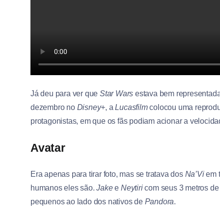
Já deu para ver que
Star Wars
estava bem representada 
dezembro no
Disney+
, a
Lucasfilm
colocou uma reproduç
protagonistas, em que os fãs podiam acionar a velocidade 
Avatar
Era apenas para tirar foto, mas se tratava dos
Na’Vi
em t
humanos eles são.
Jake
e
Neytiri
com seus 3 metros de 
pequenos ao lado dos nativos de
Pandora
.