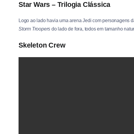
Star Wars – Trilogia Clássica
Logo ao lado havia uma arena Jedi com personagens d
Storm Troopers
do lado de fora, todos em tamanho natur
Skeleton Crew