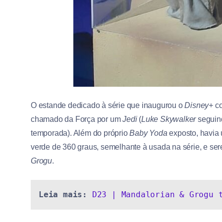
O estande dedicado à série que inaugurou o
Disney+
co
chamado da Força por um
Jedi
(
Luke Skywalker
seguind
temporada). Além do próprio
Baby Yoda
exposto, havia 
verde de 360 graus, semelhante à usada na série, e se
Grogu
.
Leia mais:
D23 | Mandalorian & Grogu 