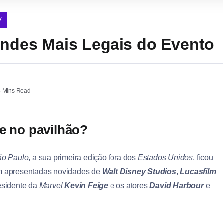
V
andes Mais Legais do Evento
 Mins Read
te no pavilhão?
ão Paulo
, a sua primeira edição fora dos
Estados Unidos
, ficou
ram apresentadas novidades de
Walt Disney Studios
,
Lucasfilm
esidente da
Marvel
Kevin Feige
e os atores
David Harbour
e