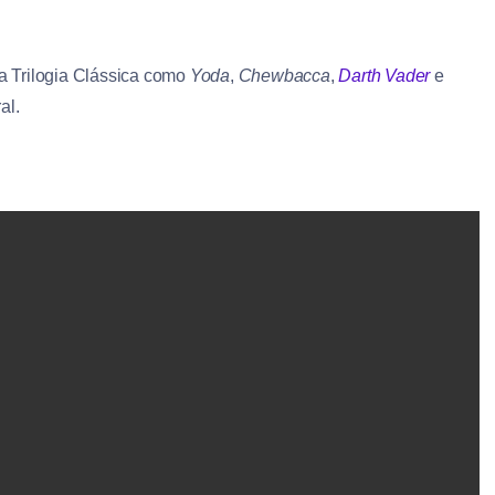
a Trilogia Clássica como
Yoda
,
Chewbacca
,
Darth Vader
e
al.