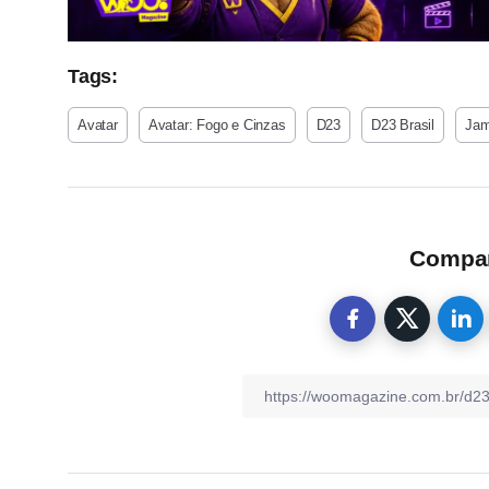
Tags:
Avatar
Avatar: Fogo e Cinzas
D23
D23 Brasil
Jam
Compart