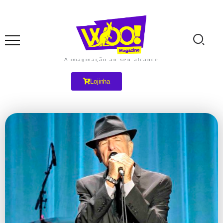
A imaginação ao seu alcance
Lojinha