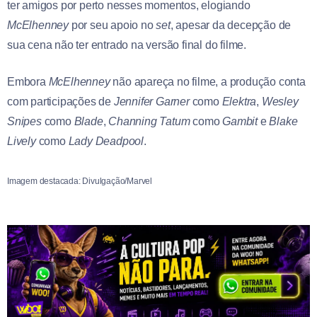
ter amigos por perto nesses momentos, elogiando
McElhenney
por seu apoio no
set
, apesar da decepção de
sua cena não ter entrado na versão final do filme.
Embora
McElhenney
não apareça no filme, a produção conta
com participações de
Jennifer
Garner
como
Elektra
,
Wesley
Snipes
como
Blade
,
Channing
Tatum
como
Gambit
e
Blake
Lively
como
Lady
Deadpool
.
Imagem destacada: Divulgação/Marvel