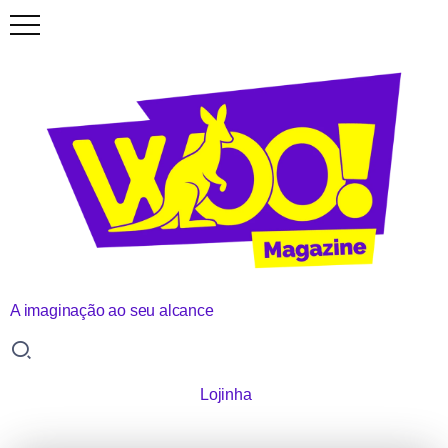
A imaginação ao seu alcance
Lojinha