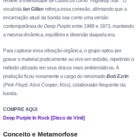
remete à intensidade de clássicos como
“Highway Star”
. O
vocalista
Ian Gillan
reforça essa conexão, afirmando que a
encarnação atual da banda soa como uma versão
contemporânea do
Deep Purple
entre 1969 e 1973, mantendo
a mesma dinâmica, equilíbrio e diversão daquela era.
Para capturar essa vibração orgânica, o grupo optou por
gravar o material praticamente ao vivo em estúdio, repetindo o
método utilizado em seus discos mais emblemáticos. A
produção ficou novamente a cargo do renomado
Bob Ezrin
(
Pink Floyd
,
Alice Cooper
,
Kiss
), colaborador frequente da
banda.
COMPRE AQUI
Deep Purple In Rock [Disco de Vinil]
Conceito e Metamorfose