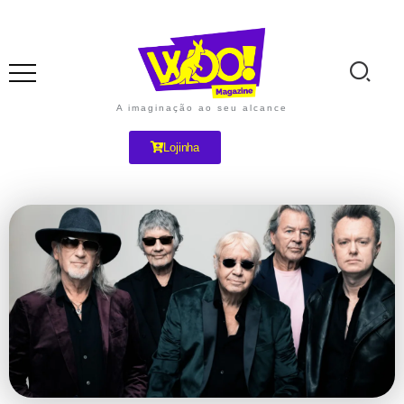
A imaginação ao seu alcance
Lojinha