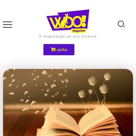
A imaginação ao seu alcance
Lojinha