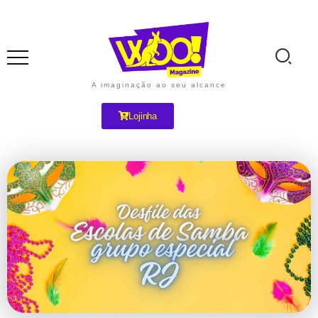
A imaginação ao seu alcance
Lojinha