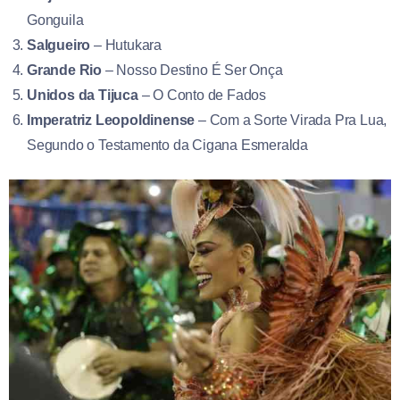
Gonguila
Salgueiro
– Hutukara
Grande Rio
– Nosso Destino É Ser Onça
Unidos da Tijuca
– O Conto de Fados
Imperatriz Leopoldinense
– Com a Sorte Virada Pra Lua,
Segundo o Testamento da Cigana Esmeralda