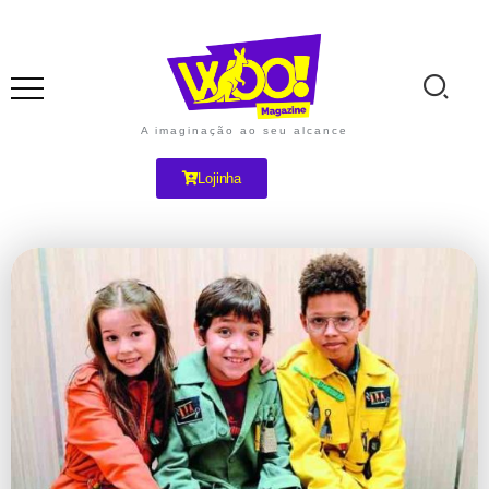
A imaginação ao seu alcance
Lojinha