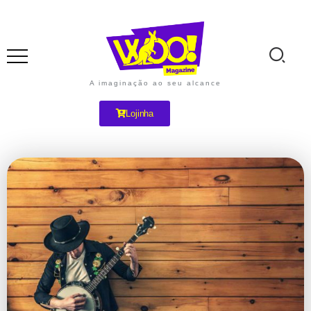
A imaginação ao seu alcance
Lojinha