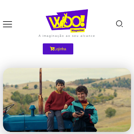
A imaginação ao seu alcance
Lojinha