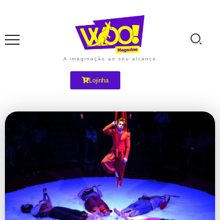
A imaginação ao seu alcance
Lojinha