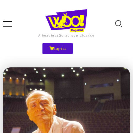
A imaginação ao seu alcance
Lojinha