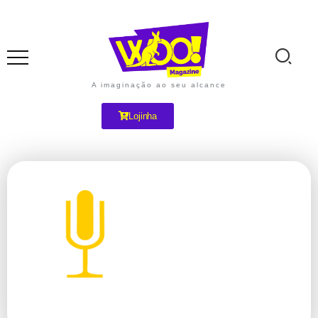
A imaginação ao seu alcance
Lojinha