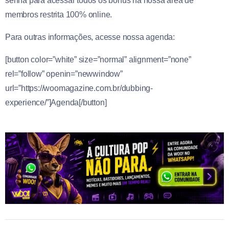
senha para acessar todos os bônus na nossa área de
membros restrita 100% online.
Para outras informações, acesse nossa agenda:
[button color=”white” size=”normal” alignment=”none”
rel=”follow” openin=”newwindow”
url=”https://woomagazine.com.br/dubbing-
experience/”]Agenda[/button]