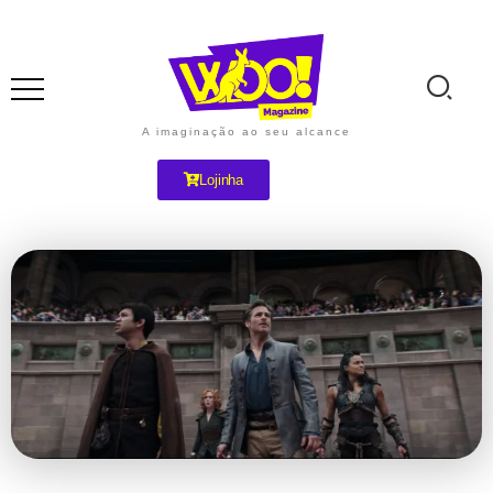
A imaginação ao seu alcance
Lojinha