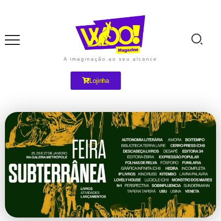
A imaginação ao seu alcance
Lojinha