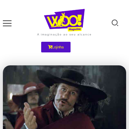
A imaginação ao seu alcance
Lojinha