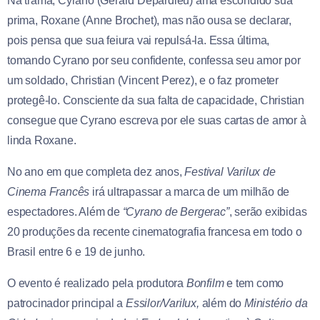
Na trama, Cyrano (Gérard Depardieu) ama escondido sua
prima, Roxane (Anne Brochet), mas não ousa se declarar,
pois pensa que sua feiura vai repulsá-la. Essa última,
tomando Cyrano por seu confidente, confessa seu amor por
um soldado, Christian (Vincent Perez), e o faz prometer
protegê-lo. Consciente da sua falta de capacidade, Christian
consegue que Cyrano escreva por ele suas cartas de amor à
linda Roxane.
No ano em que completa dez anos,
Festival Varilux de
Cinema Francês
irá ultrapassar a marca de um milhão de
espectadores. Além de
“Cyrano de Bergerac”
, serão exibidas
20 produções da recente cinematografia francesa em todo o
Brasil entre 6 e 19 de junho.
O evento é realizado pela produtora
Bonfilm
e tem como
patrocinador principal a
Essilor/Varilux,
além do
Ministério da