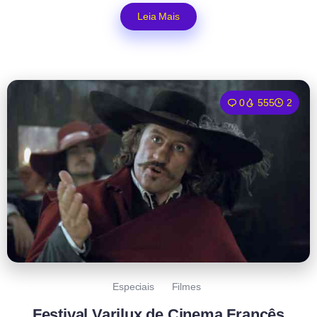
Leia Mais
0
555
2
Especiais
Filmes
Festival Varilux de Cinema Francês