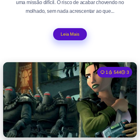
uma missão difícil. O risco de acabar chovendo no
molhado, sem nada acrescentar ao que...
Leia Mais
1
544
3