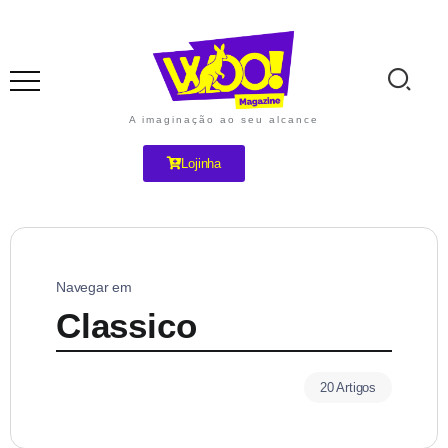
A imaginação ao seu alcance
Lojinha
Navegar em
Classico
20 Artigos