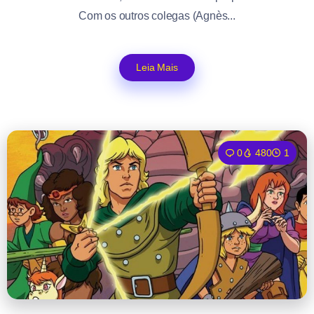
Com os outros colegas (Agnès...
Leia Mais
0
480
1