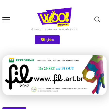
A imaginação ao seu alcance
Lojinha