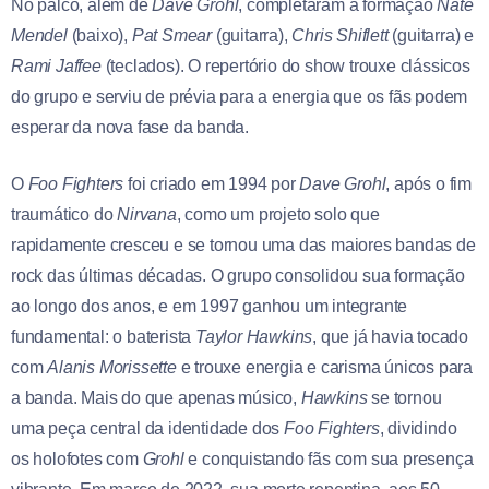
No palco, além de
Dave Grohl
, completaram a formação
Nate
Mendel
(baixo),
Pat Smear
(guitarra),
Chris Shiflett
(guitarra) e
Rami Jaffee
(teclados). O repertório do show trouxe clássicos
do grupo e serviu de prévia para a energia que os fãs podem
esperar da nova fase da banda.
O
Foo Fighters
foi criado em 1994 por
Dave Grohl
, após o fim
traumático do
Nirvana
, como um projeto solo que
rapidamente cresceu e se tornou uma das maiores bandas de
rock das últimas décadas. O grupo consolidou sua formação
ao longo dos anos, e em 1997 ganhou um integrante
fundamental: o baterista
Taylor Hawkins
, que já havia tocado
com
Alanis Morissette
e trouxe energia e carisma únicos para
a banda. Mais do que apenas músico,
Hawkins
se tornou
uma peça central da identidade dos
Foo Fighters
, dividindo
os holofotes com
Grohl
e conquistando fãs com sua presença