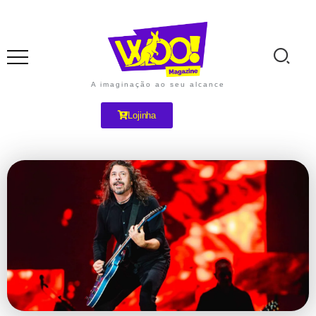
A imaginação ao seu alcance
Lojinha