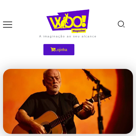
A imaginação ao seu alcance
Lojinha