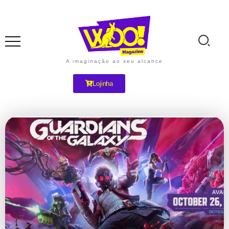
A imaginação ao seu alcance
Lojinha