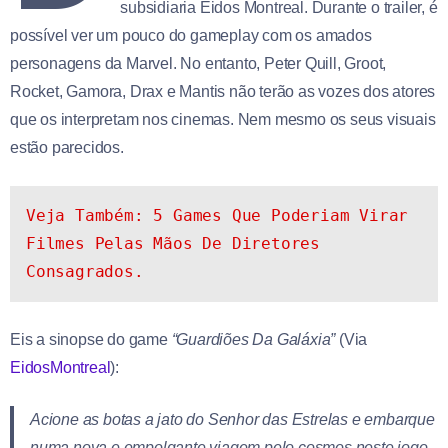
subsidiaria Eidos Montreal. Durante o trailer, é
possível ver um pouco do gameplay com os amados
personagens da Marvel. No entanto, Peter Quill, Groot,
Rocket, Gamora, Drax e Mantis não terão as vozes dos atores
que os interpretam nos cinemas. Nem mesmo os seus visuais
estão parecidos.
Veja Também: 5 Games Que Poderiam Virar 
Filmes Pelas Mãos De Diretores 
Consagrados.
Eis a sinopse do game
“Guardiões Da Galáxia”
(Via
EidosMontreal
):
Acione as botas a jato do Senhor das Estrelas e embarque
numa nova e empolgante viagem pelo cosmos neste jogo